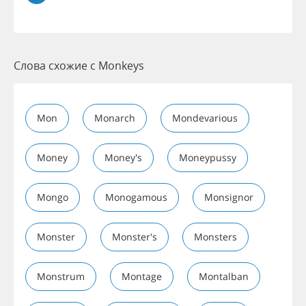
Слова схожие с Monkeys
Mon
Monarch
Mondevarious
Money
Money's
Moneypussy
Mongo
Monogamous
Monsignor
Monster
Monster's
Monsters
Monstrum
Montage
Montalban