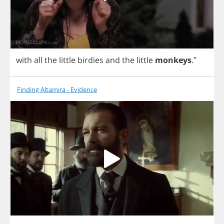
with
all
the
little
birdies
and
the
little
monkeys
."
Finding Altamira - Evidence