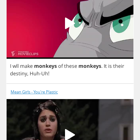
I
wll
make
monkeys
of
these
monkeys
.
It
is
their
destiny
,
Huh
-
Uh
!
Mean Girls - You're Plastic