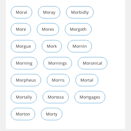
Moral
Moray
Morbidly
More
Mores
Morgoth
Morgue
Mork
Mornin
Morning
Mornings
Moronical
Morpheus
Morris
Mortal
Mortally
Morteza
Mortgages
Morton
Morty