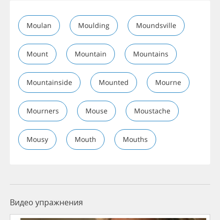
Moulan
Moulding
Moundsville
Mount
Mountain
Mountains
Mountainside
Mounted
Mourne
Mourners
Mouse
Moustache
Mousy
Mouth
Mouths
Видео упражнения