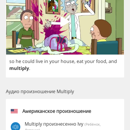
so
he
could
live
in
your
house
,
eat
your
food
,
and
multiply
.
Аудио произношение Multiply
Американское произношение
Multiply произнесенно Ivy
(Ребёнок,