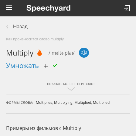
Назад
Как произносится слово multiply
Multiply
/'məltə,plaɪ/
умножать
ПОКАЗАТЬ БОЛЬШЕ ПЕРЕВОДОВ
Multiplies
,
Multiplying
,
Multiplied
,
Multiplied
ФОРМЫ СЛОВА:
Примеры из фильмов c Multiply