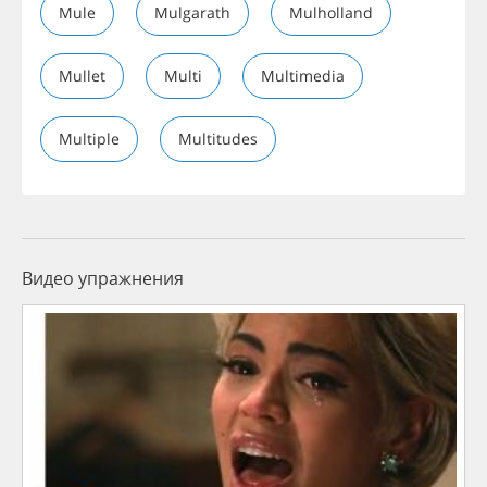
Mule
Mulgarath
Mulholland
Mullet
Multi
Multimedia
Multiple
Multitudes
Видео упражнения