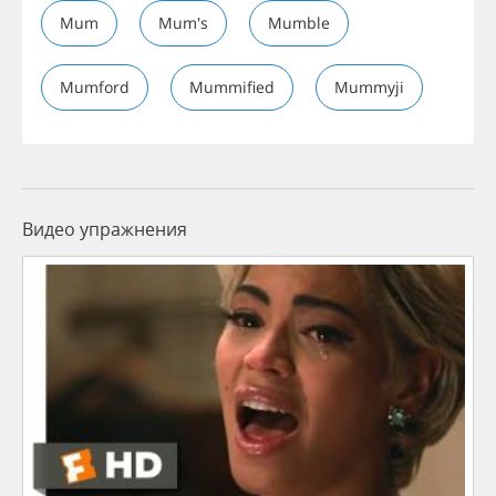
Mum
Mum's
Mumble
Mumford
Mummified
Mummyji
Видео упражнения