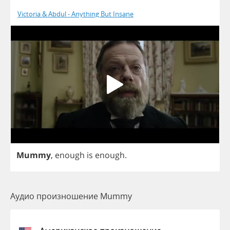
Victoria & Abdul - Anything But Insane
Mummy
,
enough
is
enough
.
Аудио произношение Mummy