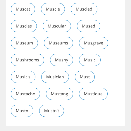
Muscat
Muscle
Muscled
Muscles
Muscular
Mused
Museum
Museums
Musgrave
Mushrooms
Mushy
Music
Music's
Musician
Must
Mustache
Mustang
Mustique
Mustn
Mustn't