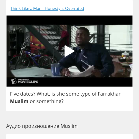
Think Like a Man - Honesty is Overrated
Five
dates
?
What
,
is
she
some
type
of
Farrakhan
Muslim
or
something
?
Аудио произношение Muslim