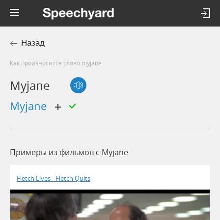
Назад
Как произносится слово myjane
Myjane
myjane
Примеры из фильмов c Myjane
Fletch Lives - Fletch Quits