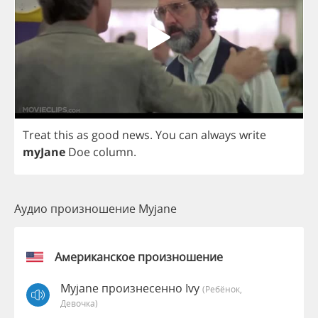
Treat
this
as
good
news
.
You
can
always
write
myJane
Doe
column
.
Аудио произношение Myjane
Американское произношение
Myjane произнесенно Ivy
(Ребёнок,
Девочка)