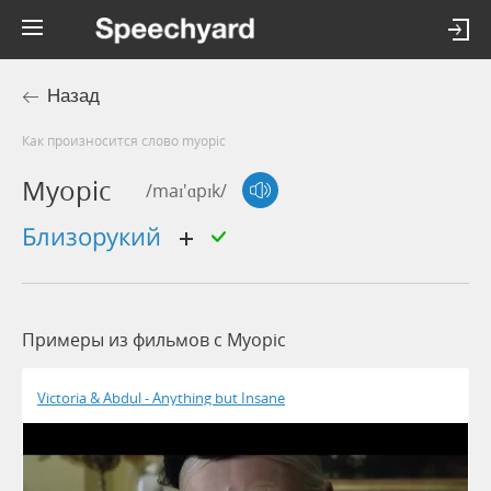
Назад
Как произносится слово myopic
Myopic
/maɪ'ɑpɪk/
близорукий
Примеры из фильмов c Myopic
Victoria & Abdul - Anything but Insane