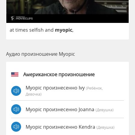
at
times
selfish
and
myopic
,
Аудио произношение Myopic
Американское произношение
Myopic произнесенно Ivy
(Ребёнок,
Девочка)
Myopic произнесенно Joanna
(девушка)
Myopic произнесенно Kendra
(девушка)