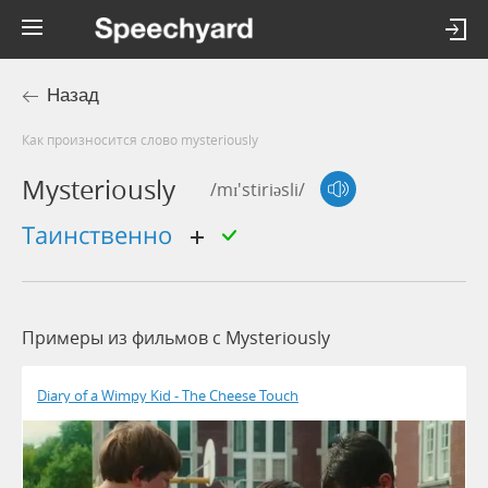
Назад
Как произносится слово mysteriously
Mysteriously
/mɪ'stiriəsli/
таинственно
Примеры из фильмов c Mysteriously
Diary of a Wimpy Kid - The Cheese Touch