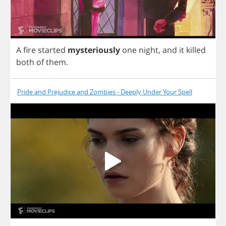
A
fire
started
mysteriously
one
night
,
and
it
killed
both
of
them
.
Pride and Prejudice and Zombies - Deeply Under Your Spell