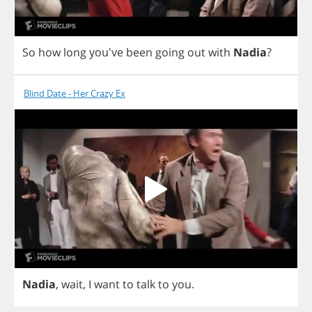
So
how
long
you've
been
going
out
with
Nadia
?
Blind Date - Her Crazy Ex
Nadia
,
wait
,
I
want
to
talk
to
you
.