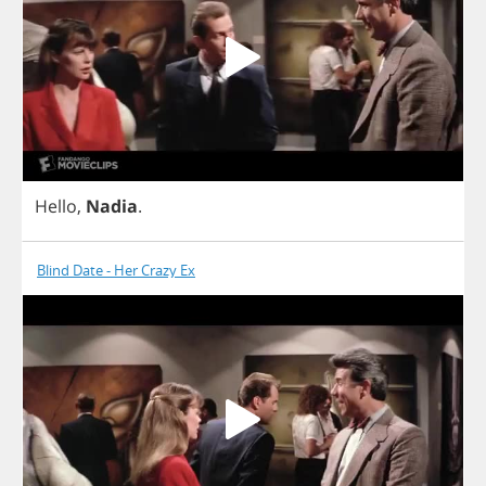
Hello
,
Nadia
.
Blind Date - Her Crazy Ex