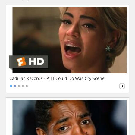
Cadillac Records - All I Could Do Was Cry Scene