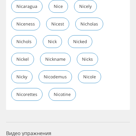
Nicaragua
Nice
Nicely
Niceness
Nicest
Nicholas
Nichols
Nick
Nicked
Nickel
Nickname
Nicks
Nicky
Nicodemus
Nicole
Nicorettes
Nicotine
Видео упражнения