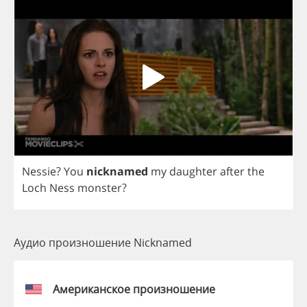
Nessie
?
You
nicknamed
my
daughter
after
the
Loch
Ness
monster
?
Аудио произношение Nicknamed
Американское произношение