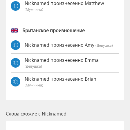
Nicknamed произнесенно Matthew
(мужчина)
Британское произношение
Nicknamed произнесенно Amy
(девушка)
Nicknamed произнесенно Emma
(девушка)
Nicknamed произнесенно Brian
(мужчина)
Слова схожие с Nicknamed