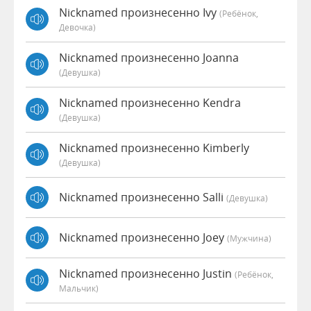
Nicknamed произнесенно Ivy
(Ребёнок,
Девочка)
Nicknamed произнесенно Joanna
(девушка)
Nicknamed произнесенно Kendra
(девушка)
Nicknamed произнесенно Kimberly
(девушка)
Nicknamed произнесенно Salli
(девушка)
Nicknamed произнесенно Joey
(мужчина)
Nicknamed произнесенно Justin
(Ребёнок,
Мальчик)