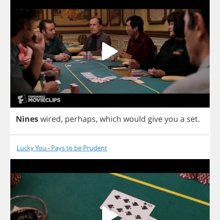
Nines
wired
,
perhaps
,
which
would
give
you
a
set
.
Lucky You - Pays to be Prudent