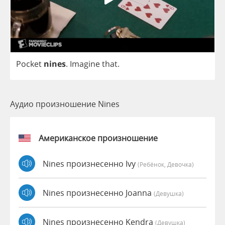
Pocket
nines
.
Imagine
that
.
Аудио произношение Nines
Американское произношение
Nines произнесенно Ivy
(Ребёнок, Девочка)
Nines произнесенно Joanna
(девушка)
Nines произнесенно Kendra
(девушка)