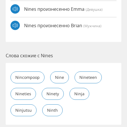
Nines произнесенно Emma
(девушка)
Nines произнесенно Brian
(мужчина)
Слова схожие с Nines
Nincompoop
Nine
Nineteen
Nineties
Ninety
Ninja
Ninjutsu
Ninth