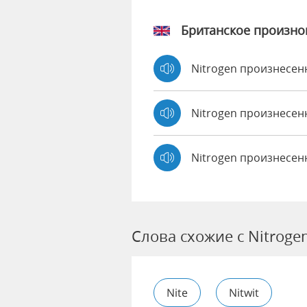
Британское произн
Nitrogen произнесе
Nitrogen произнесе
Nitrogen произнесен
Слова схожие с Nitroge
Nite
Nitwit