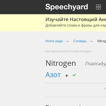
Изучайте Настоящий Ан
Добавляйте слова и фразы для изу
Home page
Словарь
Nitro
Как произносится слово nitrogen
Nitrogen
/'naɪtrədʒ
азот