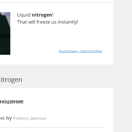
Liquid
nitrogen
!
That
will
freeze
us
instantly
!
Flushed Away - Getting Fridged
itrogen
зношение
но Ivy
(Ребёнок, Девочка)