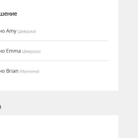
ошение
нно Amy
(девушка)
нно Emma
(девушка)
но Brian
(мужчина)
n