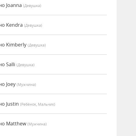
но Joanna
(девушка)
но Kendra
(девушка)
но Kimberly
(девушка)
о Salli
(девушка)
но Joey
(мужчина)
о Justin
(Ребёнок, Мальчик)
нно Matthew
(мужчина)