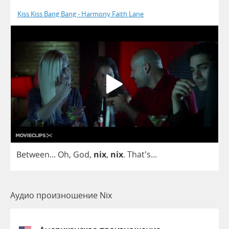
Kiss Kiss Bang Bang - Harmony Faith Lane
Between
...
Oh
,
God
,
nix
,
nix
. That's...
Аудио произношение Nix