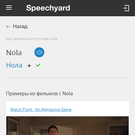
Назад
Как произносится слово nola
Nola
Нола
Примеры из фильмов c Nola
Match Point - An Aggressive Game