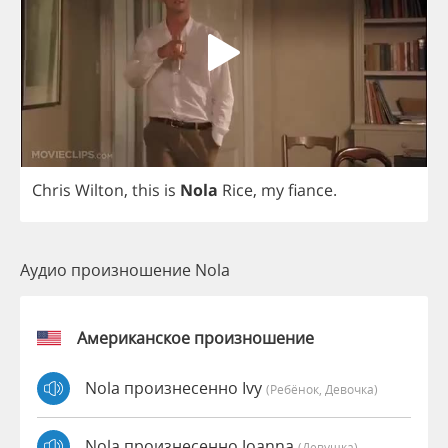
Chris
Wilton
,
this
is
Nola
Rice
,
my
fiance
.
Аудио произношение Nola
Американское произношение
Nola произнесенно Ivy
(Ребёнок, Девочка)
Nola произнесенно Joanna
(девушка)