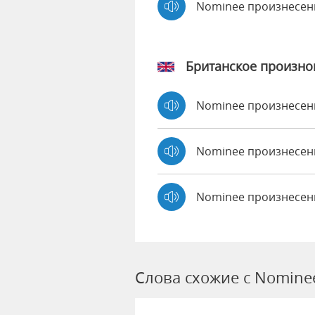
Nominee произнесен
Британское произн
Nominee произнесе
Nominee произнесе
Nominee произнесен
Слова схожие с Nomine