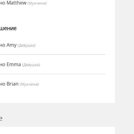
но Matthew
(мужчина)
ошение
нно Amy
(девушка)
нно Emma
(девушка)
но Brian
(мужчина)
e