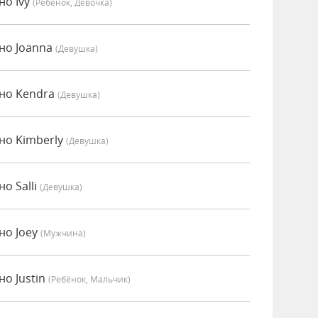
но Ivy
(Ребёнок, Девочка)
но Joanna
(девушка)
но Kendra
(девушка)
но Kimberly
(девушка)
о Salli
(девушка)
но Joey
(мужчина)
о Justin
(Ребёнок, Мальчик)