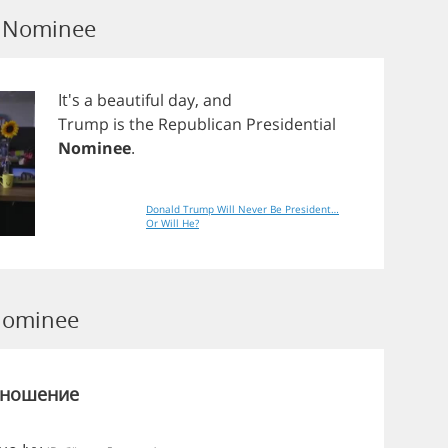
 Nominee
It's
a
beautiful
day
,
and
Trump
is
the
Republican
Presidential
Nominee
.
Donald Trump Will Never Be President…
Or Will He?
Nominee
зношение