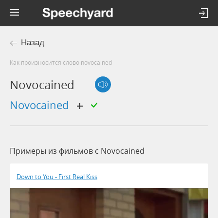
Назад
Как произносится слово novocained
Novocained
novocained
Примеры из фильмов c Novocained
Down to You - First Real Kiss