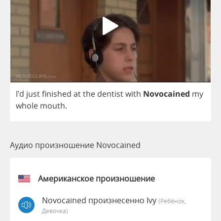
I'd
just
finished
at
the
dentist
with
Novocained
my
whole
mouth
.
Аудио произношение Novocained
Американское произношение
Novocained произнесенно Ivy
(Ребёнок,
Девочка)