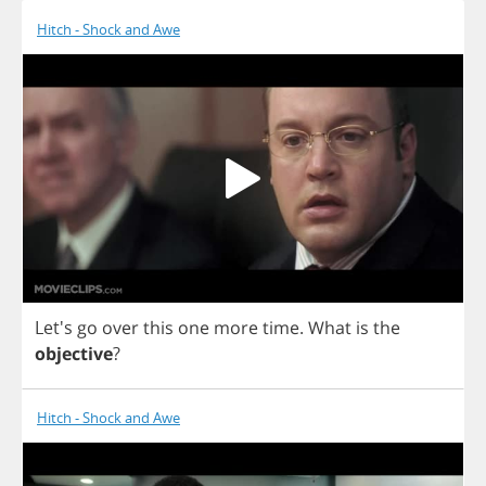
Hitch - Shock and Awe
Let's
go
over
this
one
more
time
.
What
is
the
objective
?
Hitch - Shock and Awe