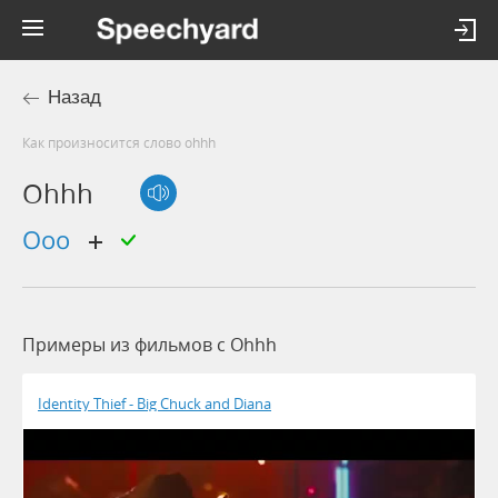
Назад
Как произносится слово ohhh
Ohhh
ооо
Примеры из фильмов c Ohhh
Identity Thief - Big Chuck and Diana