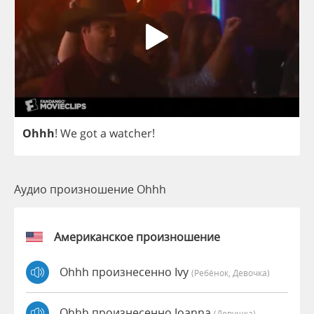
Ohhh
!
We
got
a
watcher
!
Аудио произношение Ohhh
Американское произношение
Ohhh произнесенно Ivy
(Ребёнок, Девочка)
Ohhh произнесенно Joanna
(девушка)