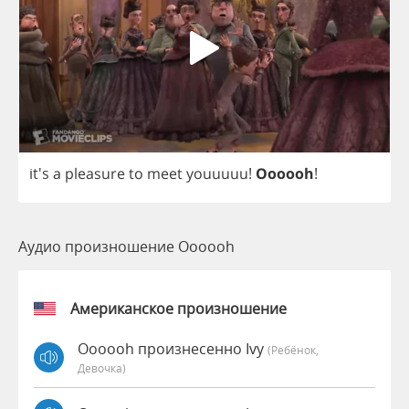
it's
a
pleasure
to
meet
youuuuu
!
Oooooh
!
Аудио произношение Oooooh
Американское произношение
Oooooh произнесенно Ivy
(Ребёнок,
Девочка)