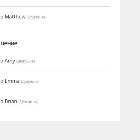
но Matthew
(мужчина)
ошение
но Amy
(девушка)
нно Emma
(девушка)
о Brian
(мужчина)