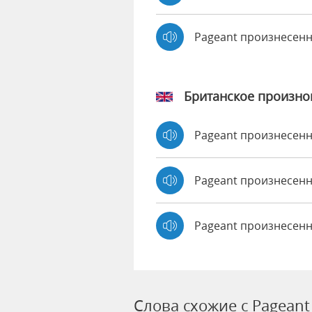
Pageant произнесен
Британское произн
Pageant произнесен
Pageant произнесе
Pageant произнесенн
Слова схожие с Pageant