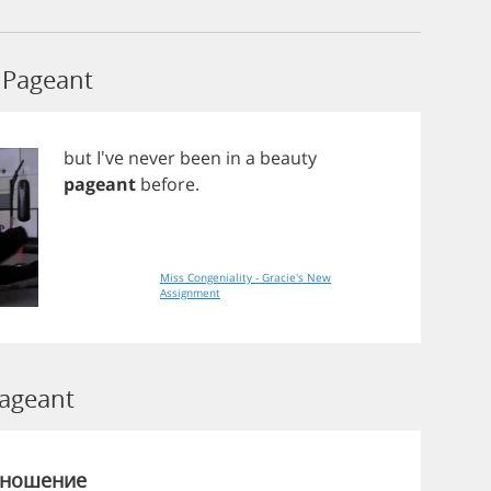
Pageant
but
I've
never
been
in
a
beauty
pageant
before
.
Miss Congeniality - Gracie's New
Assignment
ageant
зношение