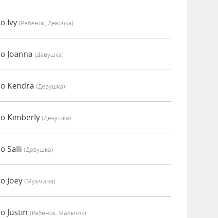
о Ivy
(Ребёнок, Девочка)
о Joanna
(девушка)
но Kendra
(девушка)
о Kimberly
(девушка)
 Salli
(девушка)
о Joey
(мужчина)
о Justin
(Ребёнок, Мальчик)