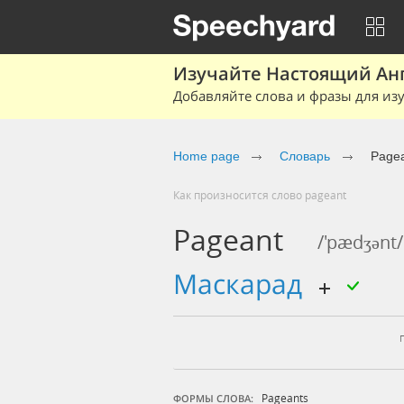
Изучайте Настоящий Ан
Добавляйте слова и фразы для изу
Home page
Словарь
Page
Как произносится слово pageant
Pageant
/'pædʒənt/
маскарад
Pageants
ФОРМЫ СЛОВА: