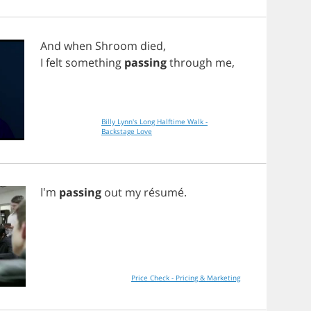
And
when
Shroom
died
,
I
felt
something
passing
through
me
,
Billy Lynn's Long Halftime Walk -
Backstage Love
I'm
passing
out
my
r
é
sum
é.
Price Check - Pricing & Marketing