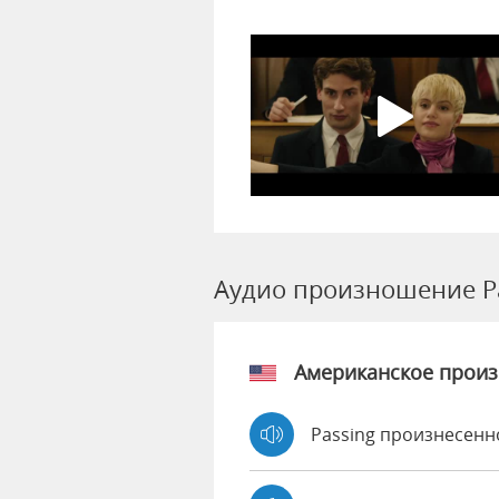
Аудио произношение P
Американское прои
Passing произнесенн