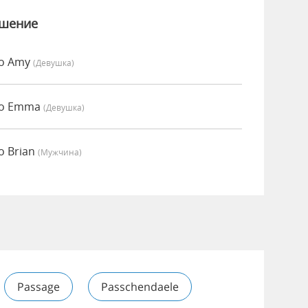
ошение
но Amy
(девушка)
но Emma
(девушка)
о Brian
(мужчина)
Passage
Passchendaele