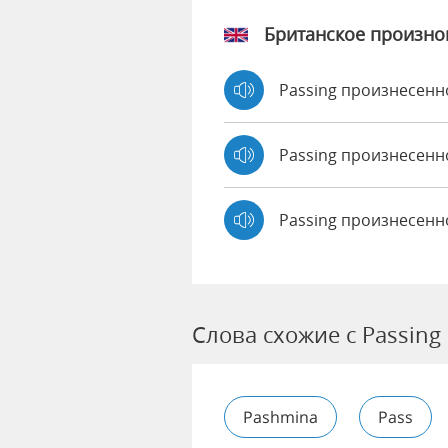
Британское произн
Passing произнесен
Passing произнесен
Passing произнесенн
Слова схожие с Passing
Pashmina
Pass