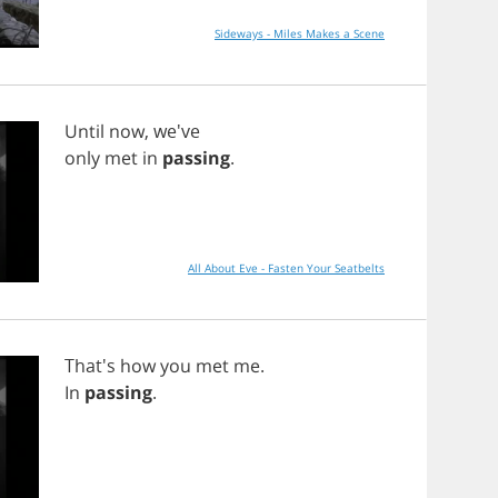
Sideways - Miles Makes a Scene
Until
now
, we've
only
met
in
passing
.
All About Eve - Fasten Your Seatbelts
That's
how
you
met
me
.
In
passing
.