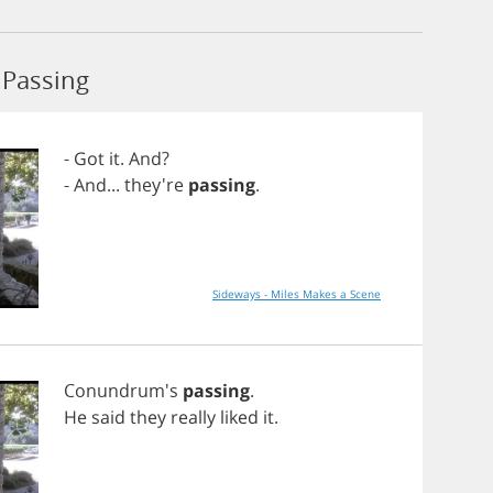
Passing
-
Got
it
.
And
?
-
And
... they're
passing
.
Sideways - Miles Makes a Scene
Conundrum's
passing
.
He
said
they
really
liked
it
.