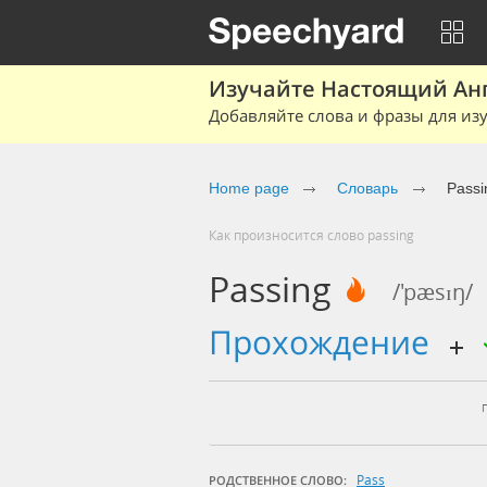
Изучайте Настоящий Ан
Добавляйте слова и фразы для изу
Home page
Словарь
Passi
Как произносится слово passing
Passing
/'pæsɪŋ/
прохождение
Pass
РОДСТВЕННОЕ СЛОВО: