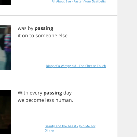
All About Eve - Fasten Your Seatbelts
was
by
passing
it
on
to
someone
else
Diary of a Wimpy Kid - The Cheese Touch
With
every
passing
day
we
become
less
human
.
Beauty and the beast - Join Me For
Dinner