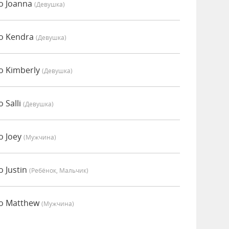
о Joanna
(девушка)
о Kendra
(девушка)
о Kimberly
(девушка)
 Salli
(девушка)
о Joey
(мужчина)
 Justin
(Ребёнок, Мальчик)
но Matthew
(мужчина)