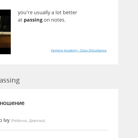
you're
usually
a
lot
better
at
passing
on
notes
.
Vampire Academy - Class Disturbance
assing
зношение
о Ivy
(Ребёнок, Девочка)