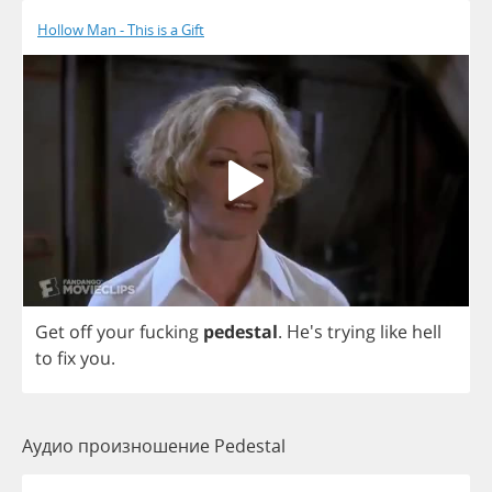
Hollow Man - This is a Gift
Get
off
your
fucking
pedestal
.
He's
trying
like
hell
to
fix
you
.
Аудио произношение Pedestal