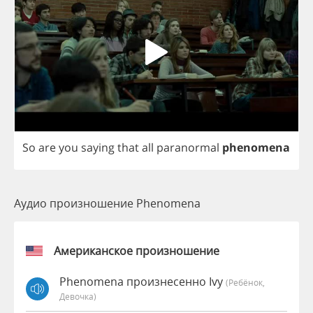
So
are
you
saying
that
all
paranormal
phenomena
Аудио произношение Phenomena
Американское произношение
Phenomena произнесенно Ivy
(Ребёнок,
Девочка)