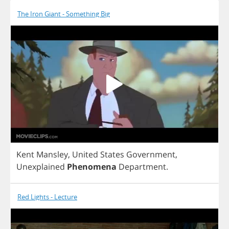
The Iron Giant - Something Big
Kent
Mansley
,
United
States
Government
,
Unexplained
Phenomena
Department
.
Red Lights - Lecture