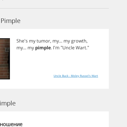
Pimple
She's
my
tumor
,
my
...
my
growth
,
my
...
my
pimple
. I'm "
Uncle
Wart
."
Uncle Buck - Moley Russel's Wart
imple
зношение