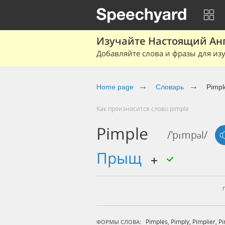
Изучайте Настоящий Ан
Добавляйте слова и фразы для изу
Home page
Словарь
Pimpl
Как произносится слово pimple
Pimple
/'pɪmpəl/
прыщ
Pimples
,
Pimply
,
Pimplier
,
Pi
ФОРМЫ СЛОВА: