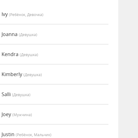
 Ivy
(Ребёнок, Девочка)
 Joanna
(девушка)
о Kendra
(девушка)
 Kimberly
(девушка)
Salli
(девушка)
 Joey
(мужчина)
 Justin
(Ребёнок, Мальчик)