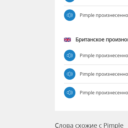
Pimple произнесенн
Британское произн
Pimple произнесенн
Pimple произнесен
Pimple произнесенно
Слова схожие с Pimple