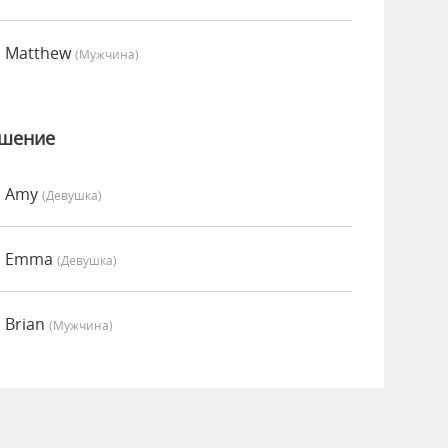
о Matthew
(мужчина)
ошение
о Amy
(девушка)
но Emma
(девушка)
 Brian
(мужчина)