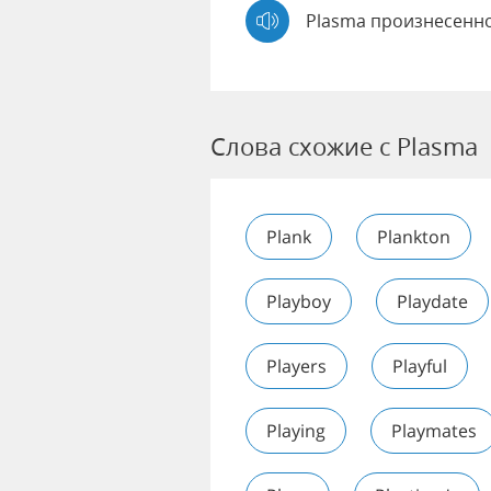
Plasma произнесенно
Слова схожие с Plasma
Plank
Plankton
Playboy
Playdate
Players
Playful
Playing
Playmates