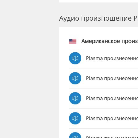
Аудио произношение P
Американское прои
Plasma произнесенно
Plasma произнесенн
Plasma произнесенн
Plasma произнесенно