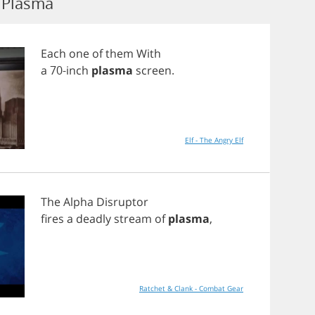
 Plasma
Each
one
of
them
With
a
70-
inch
plasma
screen
.
Elf - The Angry Elf
The
Alpha
Disruptor
fires
a
deadly
stream
of
plasma
,
Ratchet & Clank - Combat Gear