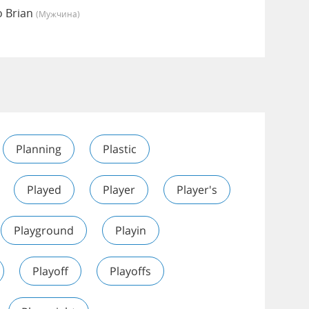
 Brian
(мужчина)
Planning
Plastic
Played
Player
Player's
Playground
Playin
Playoff
Playoffs