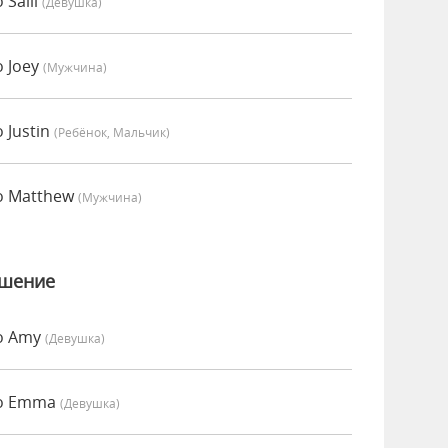
Salli
(девушка)
 Joey
(мужчина)
 Justin
(Ребёнок, Мальчик)
о Matthew
(мужчина)
ошение
о Amy
(девушка)
но Emma
(девушка)