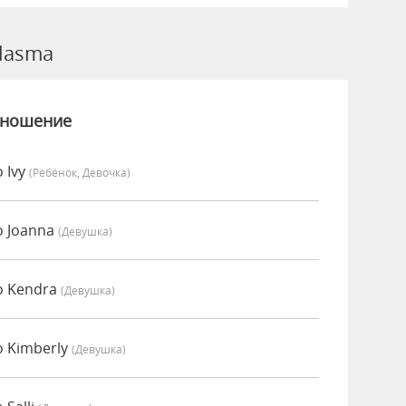
lasma
зношение
 Ivy
(Ребёнок, Девочка)
о Joanna
(девушка)
о Kendra
(девушка)
 Kimberly
(девушка)