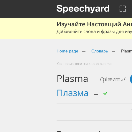
Изучайте Настоящий Ан
Добавляйте слова и фразы для изу
Home page
Словарь
Plas
Как произносится слово plasma
Plasma
/'plæzmə/
плазма