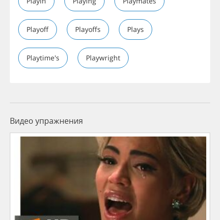
Playin
Playing
Playmates
Playoff
Playoffs
Plays
Playtime's
Playwright
Видео упражнения