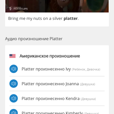
Bring
me
my
nuts
on
a
silver
platter
.
Аудио произношение Platter
Американское произношение
Platter произнесенно Ivy
(Ребёнок, Девочка)
Platter произнесенно Joanna
(девушка)
Platter произнесенно Kendra
(девушка)
Platter произнесенно Kimberly
(девушка)