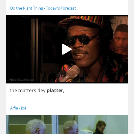
Do the Right Thing - Today's Forecast
the
matters
dey
platter
,
Alfie - Joe