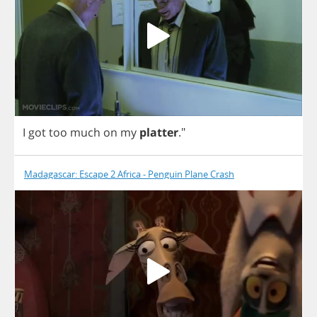
I
got
too
much
on
my
platter
."
Madagascar: Escape 2 Africa - Penguin Plane Crash