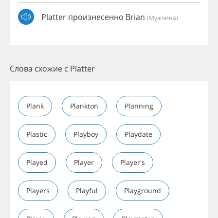
Platter произнесенно Brian
(мужчина)
Слова схожие с Platter
Plank
Plankton
Planning
Plastic
Playboy
Playdate
Played
Player
Player's
Players
Playful
Playground