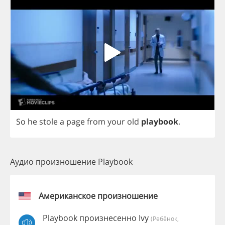
So
he
stole
a
page
from
your
old
playbook
.
Аудио произношение Playbook
Американское произношение
Playbook произнесенно Ivy
(Ребёнок,