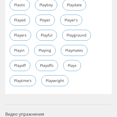
Plastic
Playboy
Playdate
Played
Player
Player's
Players
Playful
Playground
Playin
Playing
Playmates
Playoff
Playoffs
Plays
Playtime's
Playwright
Видео упражнения