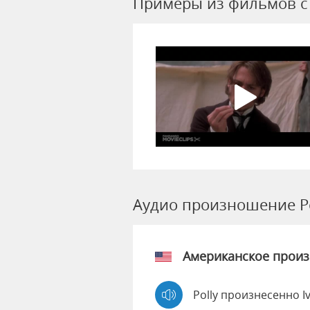
Примеры из фильмов c 
Аудио произношение Po
Американское прои
Polly произнесенно I