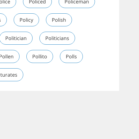
olice
Policed
Policeman
s
Policy
Polish
Politician
Politicians
Pollen
Pollito
Polls
turates