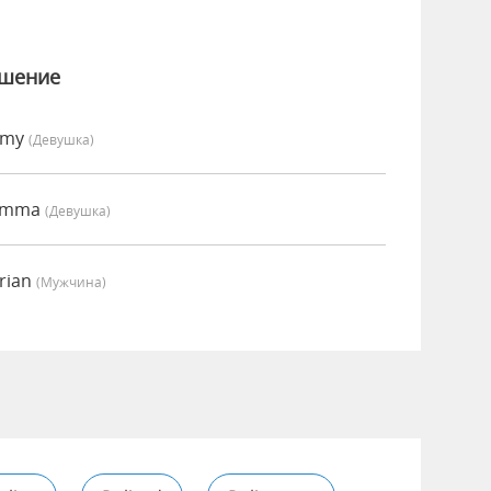
ошение
Amy
(девушка)
 Emma
(девушка)
rian
(мужчина)