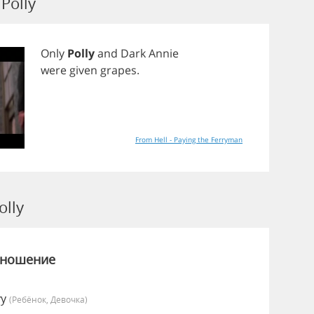
Polly
Only
Polly
and
Dark
Annie
were
given
grapes
.
From Hell - Paying the Ferryman
lly
зношение
vy
(Ребёнок, Девочка)