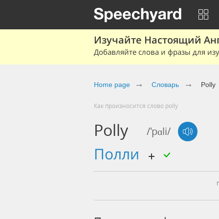
Изучайте Настоящий Ан
Добавляйте слова и фразы для изу
Home page
Словарь
Polly
Как произносится слово polly
Polly
/'pɑli/
Полли