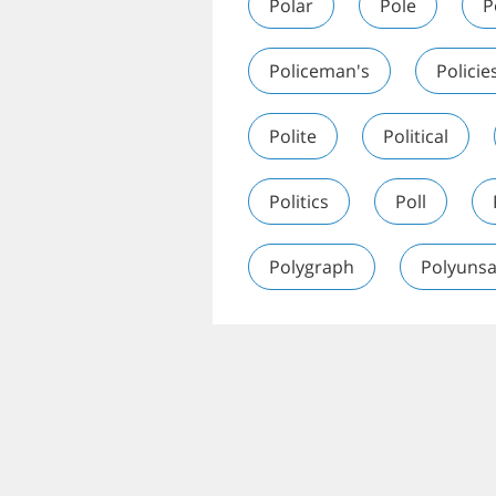
Polar
Pole
P
Policeman's
Policie
Polite
Political
Politics
Poll
Polygraph
Polyunsa