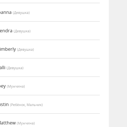
Joanna
(девушка)
Kendra
(девушка)
Kimberly
(девушка)
lli
(девушка)
oey
(мужчина)
ustin
(Ребёнок, Мальчик)
Matthew
(мужчина)