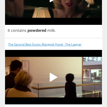
It
contains
powdered
milk
.
The Second Best Exotic Marigold Hotel - The Lawyer