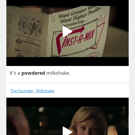
It's
a
powdered
milkshake
.
The Founder - Milkshake