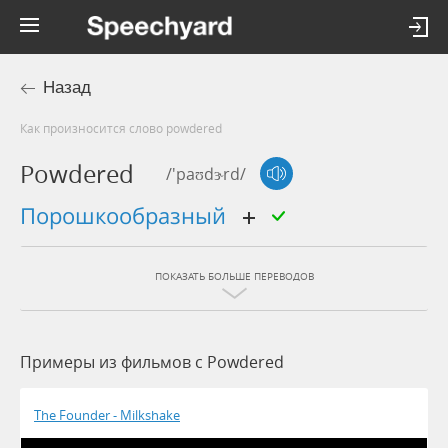
Назад
Как произносится слово powdered
Powdered
/'paʊdɝrd/
порошкообразный
ПОКАЗАТЬ БОЛЬШЕ ПЕРЕВОДОВ
Примеры из фильмов c Powdered
The Founder - Milkshake