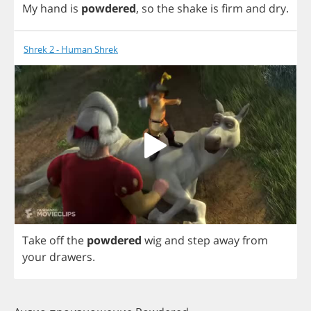
My
hand
is
powdered
,
so
the
shake
is
firm
and
dry
.
Shrek 2 - Human Shrek
Take
off
the
powdered
wig
and
step
away
from
your
drawers
.