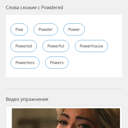
Слова схожие с Powdered
Pow
Powder
Power
Powered
Powerful
Powerhouse
Powerless
Powers
Видео упражнения