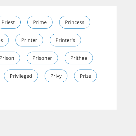
Priest
Prime
Princess
es
Printer
Printer's
Prison
Prisoner
Prithee
Privileged
Privy
Prize