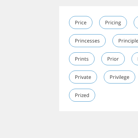
Price
Pricing
Princesses
Principl
Prints
Prior
Private
Privilege
Prized