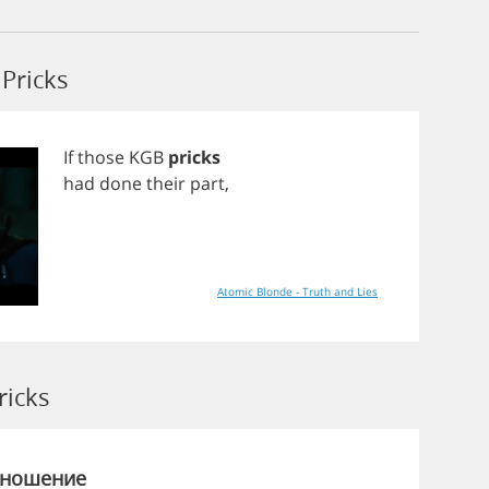
Pricks
If
those
KGB
pricks
had
done
their
part
,
Atomic Blonde - Truth and Lies
icks
зношение