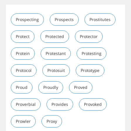
Prospecting
Prospects
Prostitutes
Protect
Protected
Protector
Protein
Protestant
Protesting
Protocol
Protosuit
Prototype
Proud
Proudly
Proved
Proverbial
Provides
Provoked
Prowler
Proxy