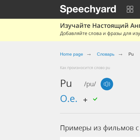
Изучайте Настоящий Ан
Добавляйте слова и фразы для изу
Home page
Словарь
Pu
Как произносится слово pu
Pu
/pu/
о.е.
Примеры из фильмов c