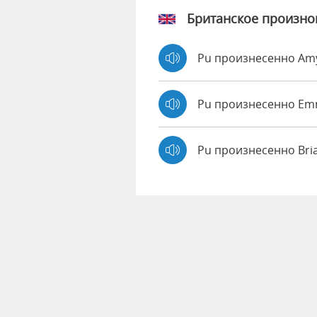
Британское произн
Pu произнесенно A
Pu произнесенно E
Pu произнесенно Bri