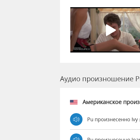
Аудио произношение P
Американское прои
Pu произнесенно Ivy
Pu произнесенно Jo