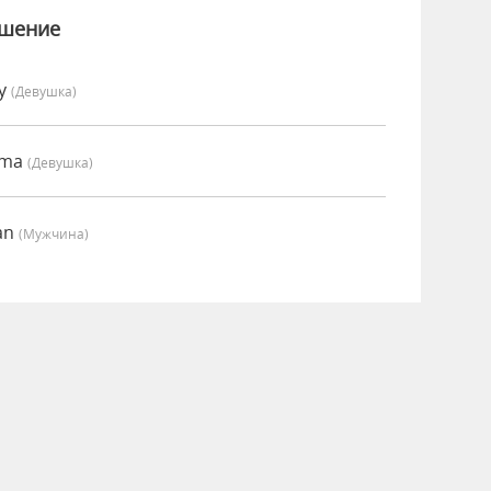
ошение
my
(девушка)
mma
(девушка)
an
(мужчина)