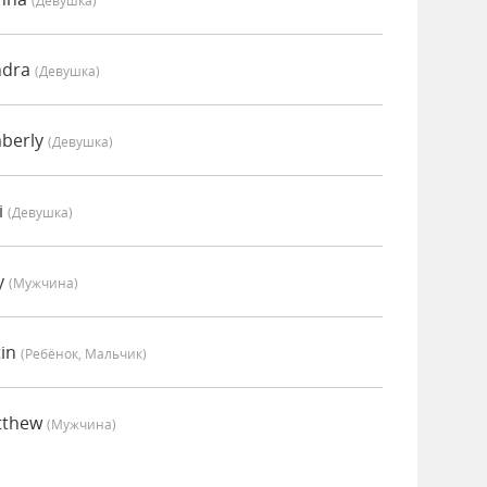
(девушка)
ndra
(девушка)
berly
(девушка)
i
(девушка)
y
(мужчина)
tin
(Ребёнок, Мальчик)
tthew
(мужчина)