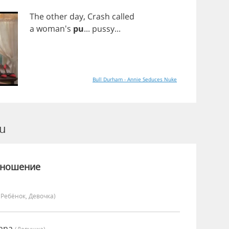
The
other
day
,
Crash
called
a
woman's
pu
...
pussy
...
Bull Durham - Annie Seduces Nuke
u
зношение
(Ребёнок, Девочка)
anna