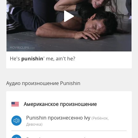
He's
punishin
'
me
, ain't
he
?
Аудио произношение Punishin
Американское произношение
Punishin произнесенно Ivy
(Ребёнок,
Девочка)