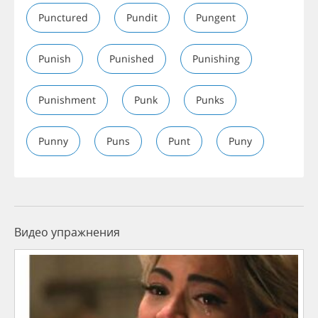
Punctured
Pundit
Pungent
Punish
Punished
Punishing
Punishment
Punk
Punks
Punny
Puns
Punt
Puny
Видео упражнения