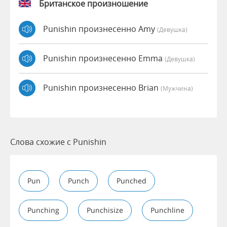
Британское произношение
Punishin произнесенно Amy
(девушка)
Punishin произнесенно Emma
(девушка)
Punishin произнесенно Brian
(мужчина)
Слова схожие с Punishin
Pun
Punch
Punched
Punching
Punchisize
Punchline