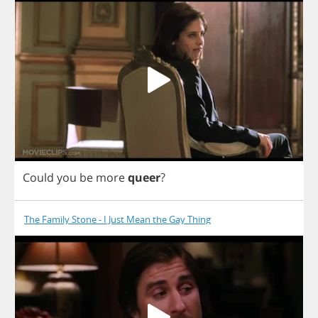
Could
you
be
more
queer
?
The Family Stone - I Just Mean the Gay Thing