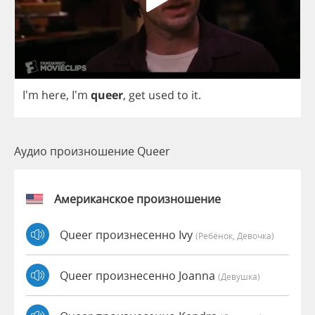
I'm
here
, I'm
queer
,
get
used
to
it
.
Аудио произношение Queer
Американское произношение
Queer произнесенно Ivy
(Ребёнок, Девочка)
Queer произнесенно Joanna
(девушка)