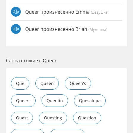
Queer произнесенно Emma
(девушка)
Queer произнесенно Brian
(мужчина)
Слова схожие с Queer
Que
Queen
Queen's
Queers
Quentin
Quesalupa
Quest
Questing
Question