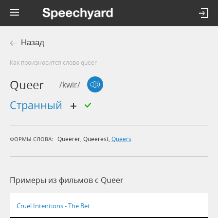
Назад
Как произносится слово queer
Queer
/kwir/
странный
Queerer
,
Queerest
,
Queers
ФОРМЫ СЛОВА:
Примеры из фильмов c Queer
Cruel Intentions - The Bet