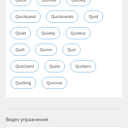
Quicksand
Quicksands
Quid
Quiet
Quietly
Quietus
Quill
Quinn
Quit
Quitclaim
Quite
Quitters
Quitting
Quiznos
Видео упражнения