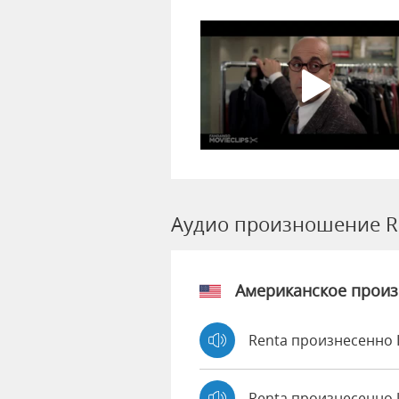
Аудио произношение R
Американское прои
Renta произнесенно 
Renta произнесенно 