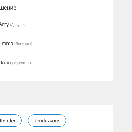
ошение
 Amy
(девушка)
о Emma
(девушка)
Brian
(мужчина)
Render
Rendezvous