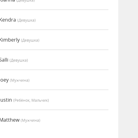
(девушка)
 Kendra
(девушка)
Kimberly
(девушка)
alli
(девушка)
Joey
(мужчина)
Justin
(Ребёнок, Мальчик)
 Matthew
(мужчина)