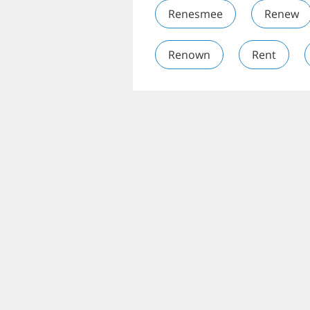
Renesmee
Renew
Renown
Rent