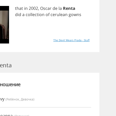
that
in
2002,
Oscar
de
la
Renta
did
a
collection
of
cerulean
gowns
The Devil Wears Prada - Stuff
enta
зношение
Ivy
(Ребёнок, Девочка)
Joanna