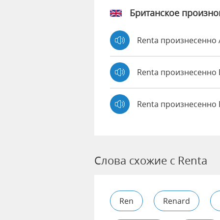
Британское произн
Renta произнесенно
Renta произнесенн
Renta произнесенно 
Слова схожие с Renta
Ren
Renard