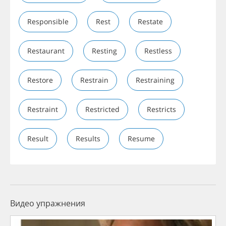
Responsible
Rest
Restate
Restaurant
Resting
Restless
Restore
Restrain
Restraining
Restraint
Restricted
Restricts
Result
Results
Resume
Видео упражнения