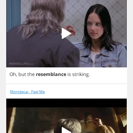
Oh
,
but
the
resemblance
is
striking
.
Mortdecai - Feel Me