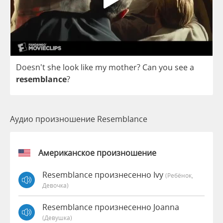
Doesn't
she
look
like
my
mother
?
Can
you
see
a
resemblance
?
Аудио произношение Resemblance
Американское произношение
Resemblance произнесенно Ivy
(Ребёнок,
Девочка)
Resemblance произнесенно Joanna
(девушка)