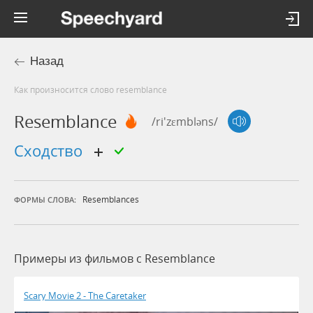
Назад
Как произносится слово resemblance
Resemblance
/ri'zɛmbləns/
сходство
Resemblances
ФОРМЫ СЛОВА:
Примеры из фильмов c Resemblance
Scary Movie 2 - The Caretaker