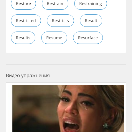
Restore
Restrain
Restraining
Restricted
Restricts
Result
Results
Resume
Resurface
Видео упражнения