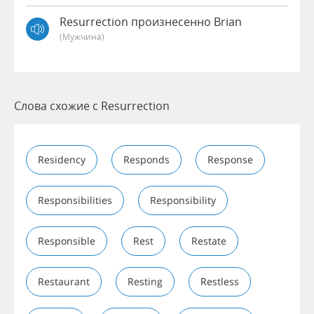
Resurrection произнесенно Brian
(мужчина)
Слова схожие с Resurrection
Residency
Responds
Response
Responsibilities
Responsibility
Responsible
Rest
Restate
Restaurant
Resting
Restless