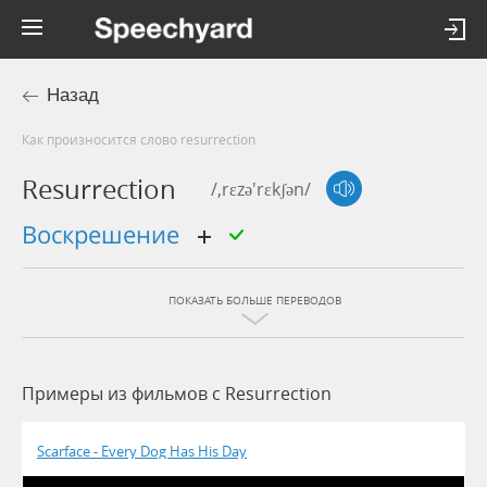
Назад
Как произносится слово resurrection
Resurrection
/,rɛzə'rɛkʃən/
воскрешение
ПОКАЗАТЬ БОЛЬШЕ ПЕРЕВОДОВ
Примеры из фильмов c Resurrection
Scarface - Every Dog Has His Day