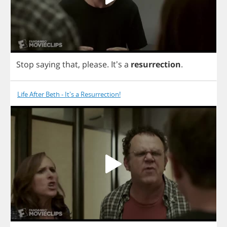
Stop
saying
that
,
please
.
It's
a
resurrection
.
Life After Beth - It's a Resurrection!