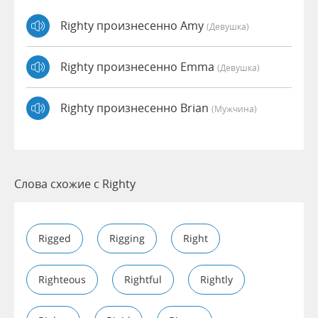
Righty произнесенно Amy
(девушка)
Righty произнесенно Emma
(девушка)
Righty произнесенно Brian
(мужчина)
Слова схожие с Righty
Rigged
Rigging
Right
Righteous
Rightful
Rightly