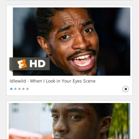
Idlewild - When I Look in Your Eyes Scene