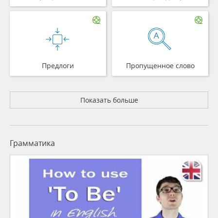
Предлоги
Пропущенное слово
Показать больше
Грамматика