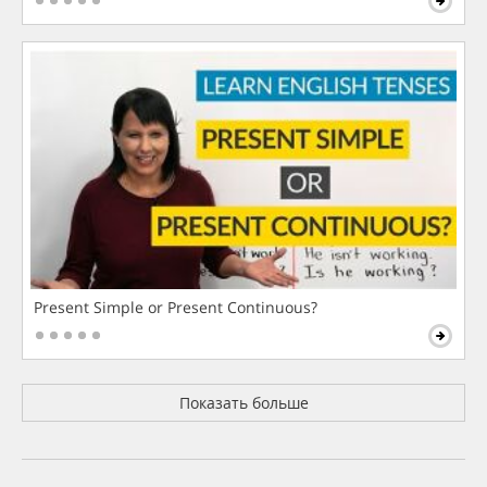
Present Simple or Present Continuous?
Показать больше