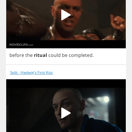
before
the
ritual
could
be
completed
.
Split - Hedwig's First Kiss