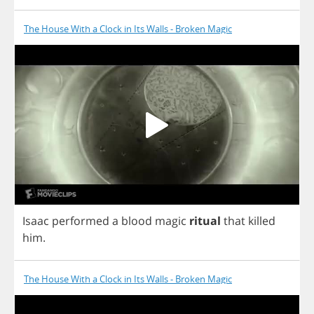
The House With a Clock in Its Walls - Broken Magic
Isaac
performed
a
blood
magic
ritual
that
killed
him
.
The House With a Clock in Its Walls - Broken Magic