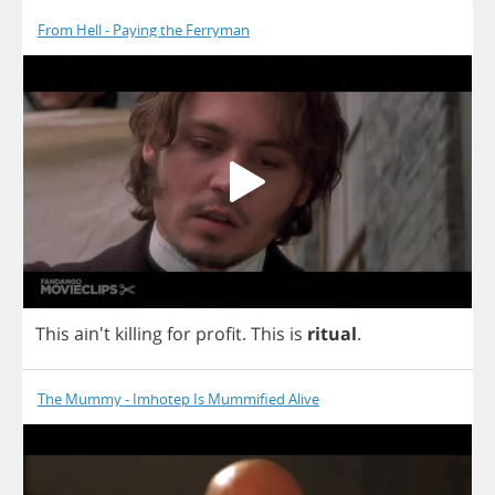
From Hell - Paying the Ferryman
This
ain't
killing
for
profit
.
This
is
ritual
.
The Mummy - Imhotep Is Mummified Alive