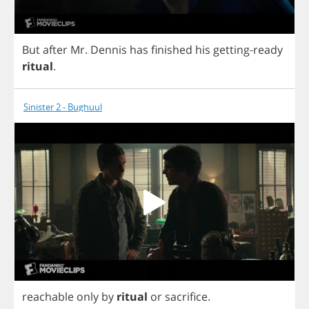
But
after
Mr
.
Dennis
has
finished
his
getting
-
ready
ritual
.
Sinister 2 - Bughuul
reachable
only
by
ritual
or
sacrifice
.