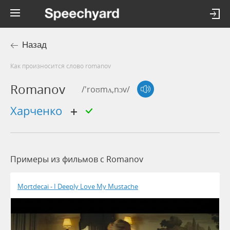
Назад
Как произносится слово romanov
Romanov
/'roʊmʌ,nɔv/
харченко
Примеры из фильмов c Romanov
Mortdecai - I Deeply Love My Mustache