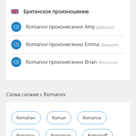
Британское произношение
Romanov произнесенно Amy
(девушка)
Romanov произнесенно Emma
(девушка)
Romanov произнесенно Brian
(мужчина)
Слова схожие с Romanov
Romalian
Roman
Romance
Romania
Romanian
Romanoff