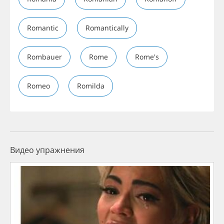
Romantic
Romantically
Rombauer
Rome
Rome's
Romeo
Romilda
Видео упражнения