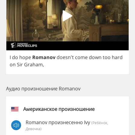
I
do
hope
Romanov
doesn't
come
down
too
hard
on
Sir
Graham
,
Аудио произношение Romanov
Американское произношение
Romanov произнесенно Ivy
(Ребёнок,
Девочка)