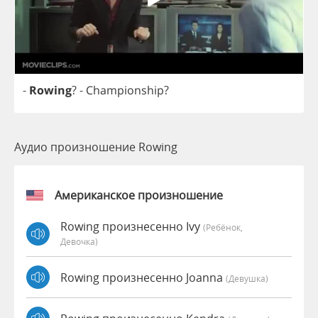
-
Rowing
?
-
Championship
?
Аудио произношение Rowing
Американское произношение
Rowing произнесенно Ivy
(Ребёнок,
Девочка)
Rowing произнесенно Joanna
(девушка)