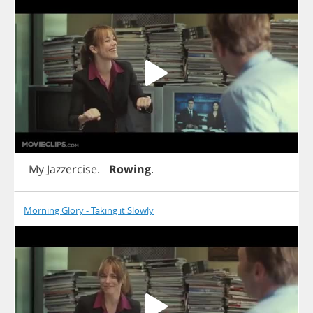
-
My
Jazzercise
.
-
Rowing
.
Morning Glory - Taking it Slowly