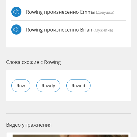
Rowing произнесенно Emma
(девушка)
Rowing произнесенно Brian
(мужчина)
Слова схожие с Rowing
Row
Rowdy
Rowed
Видео упражнения