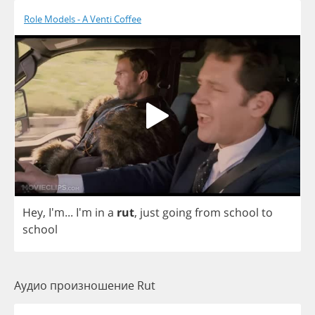
Role Models - A Venti Coffee
Hey
, I'm... I'm
in
a
rut
,
just
going
from
school
to
school
Аудио произношение Rut