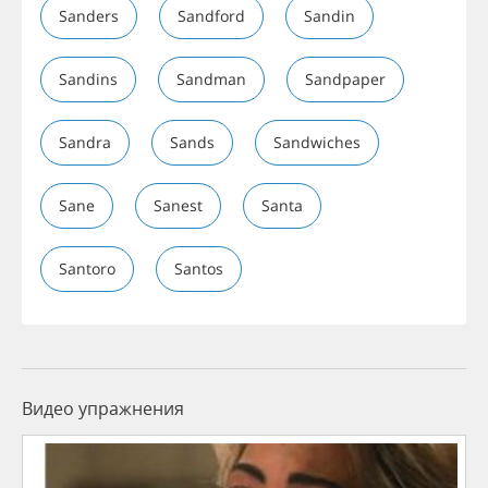
Sanders
Sandford
Sandin
Sandins
Sandman
Sandpaper
Sandra
Sands
Sandwiches
Sane
Sanest
Santa
Santoro
Santos
Видео упражнения