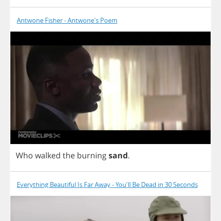
Antwone Fisher - Antwone's Poem
Who
walked
the
burning
sand
.
Everything Beautiful Is Far Away - You'll Be Dead in 30 Seconds