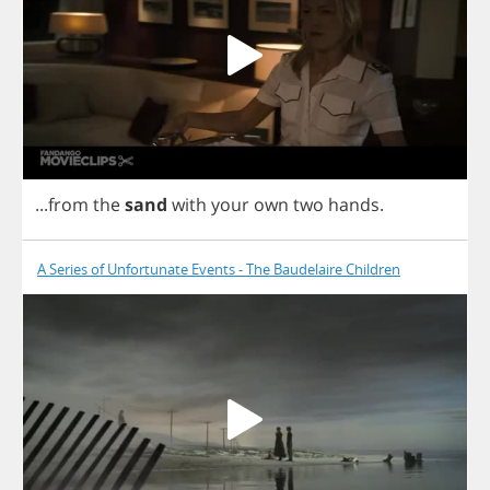
...
from
the
sand
with
your
own
two
hands
.
A Series of Unfortunate Events - The Baudelaire Children