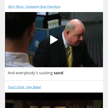
Dirty Work - Screwing Over Hamilton
And
everybody's
sucking
sand
.
Fool's Gold - Hey Babe!