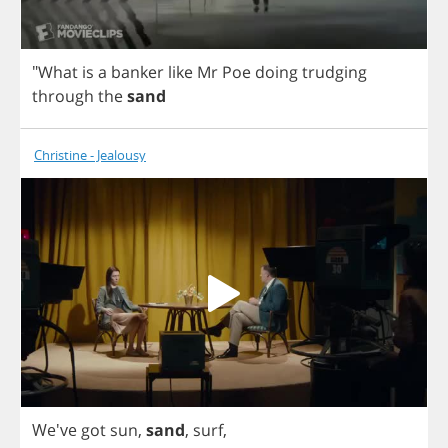
"
What
is
a
banker
like
Mr
Poe
doing
trudging
through
the
sand
Christine - Jealousy
We've
got
sun
,
sand
,
surf
,