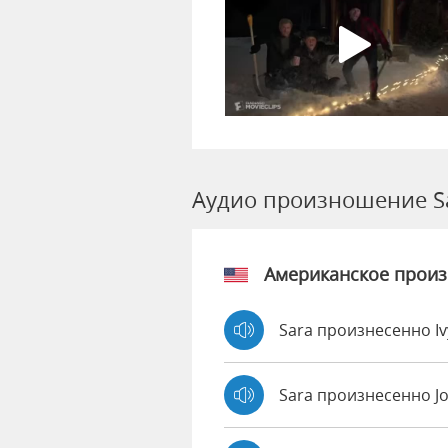
Аудио произношение S
Американское прои
Sara произнесенно I
Sara произнесенно J