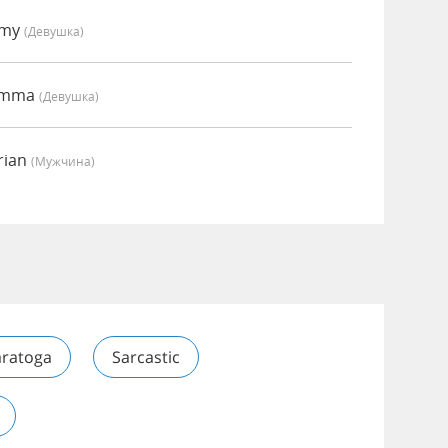
Amy
(девушка)
 Emma
(девушка)
rian
(мужчина)
aratoga
Sarcastic