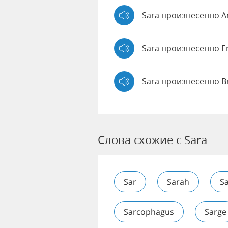
Sara произнесенно 
Sara произнесенно
Sara произнесенно B
Слова схожие с Sara
Sar
Sarah
S
Sarcophagus
Sarge