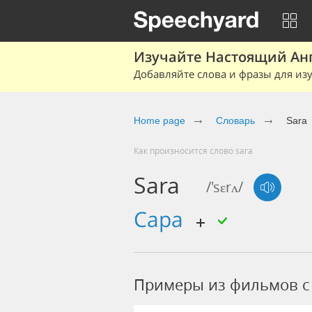
Изучайте Настоящий Ан
Добавляйте слова и фразы для изу
Home page
Словарь
Sara
Как произносится слово sara
Sara
/'sɛrʌ/
Сара
Примеры из фильмов c 