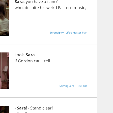
Sara
,
you
have
a
fianc
é
who
,
despite
his
weird
Eastern
music
,
Serendipity - Life's Master Plan
Look
,
Sara
,
if
Gordon
can't
tell
Serving Sara - First Kiss
-
Sara
! -
Stand
clear
!