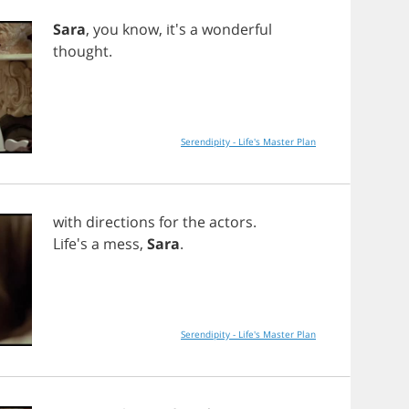
Sara
,
you
know
, it's
a
wonderful
thought
.
Serendipity - Life's Master Plan
with
directions
for
the
actors
.
Life's
a
mess
,
Sara
.
Serendipity - Life's Master Plan