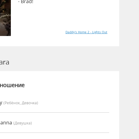
-
Brad
!
Daddy's Home 2 - Lights Out
ara
зношение
vy
(Ребёнок, Девочка)
oanna
(девушка)