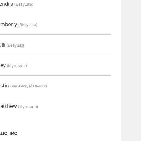
Kendra
(девушка)
imberly
(девушка)
lli
(девушка)
oey
(мужчина)
stin
(Ребёнок, Мальчик)
Matthew
(мужчина)
ошение