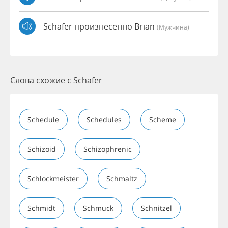
Schafer произнесенно Brian
(мужчина)
Слова схожие с Schafer
Schedule
Schedules
Scheme
Schizoid
Schizophrenic
Schlockmeister
Schmaltz
Schmidt
Schmuck
Schnitzel