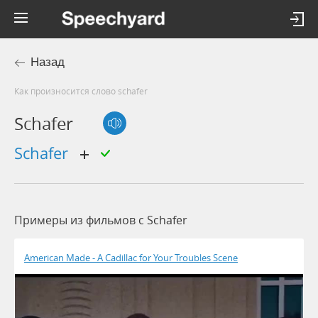
Назад
Как произносится слово schafer
Schafer
Schafer
Примеры из фильмов c Schafer
American Made - A Cadillac for Your Troubles Scene