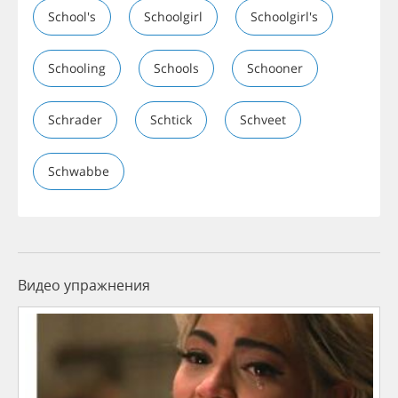
School's
Schoolgirl
Schoolgirl's
Schooling
Schools
Schooner
Schrader
Schtick
Schveet
Schwabbe
Видео упражнения