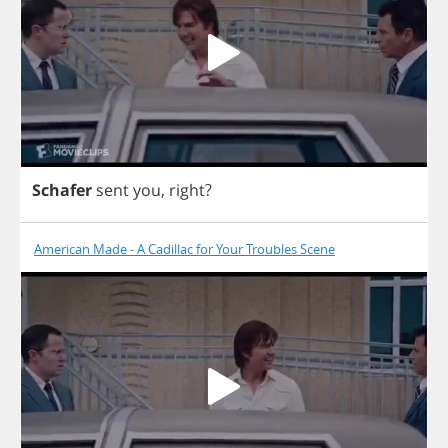
Schafer
sent
you
,
right
?
American Made - A Cadillac for Your Troubles Scene