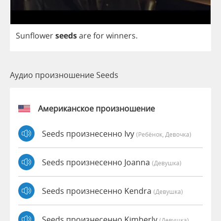
Sunflower
seeds
are
for
winners
.
Аудио произношение Seeds
Американское произношение
Seeds произнесенно Ivy
(Ребёнок, Девочка)
Seeds произнесенно Joanna
(девушка)
Seeds произнесенно Kendra
(девушка)
Seeds произнесенно Kimberly
(девушка)