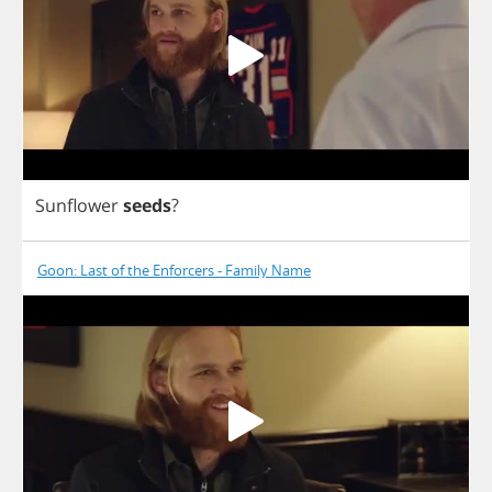
Sunflower
seeds
?
Goon: Last of the Enforcers - Family Name