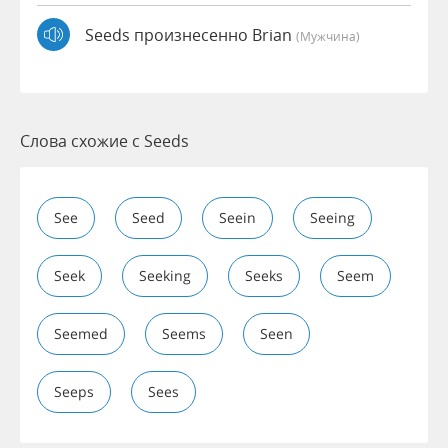
Seeds произнесенно Brian
(мужчина)
Слова схожие с Seeds
See
Seed
Seein
Seeing
Seek
Seeking
Seeks
Seem
Seemed
Seems
Seen
Seeps
Sees