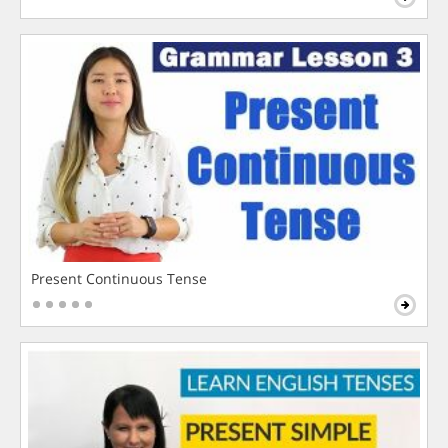
Present Continuous Tense