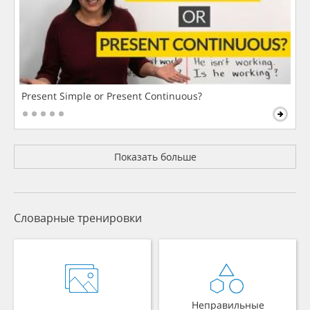
Present Simple or Present Continuous?
Показать больше
Словарные тренировки
Неправильные