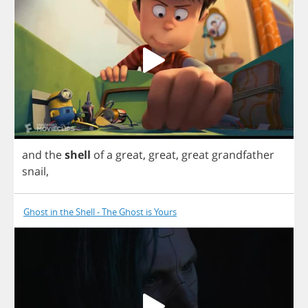
and
the
shell
of
a
great
,
great
,
great
grandfather
snail
,
Ghost in the Shell - The Ghost is Yours