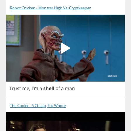
Robot Chicken - Monster High Vs. Cryptkeeper
Trust
me
,
I'm
a
shell
of
a
man
The Cooler - A Cheap, Fat Whore