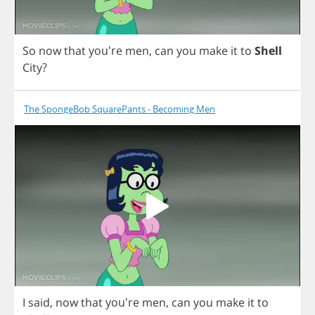
So
now
that
you're
men
,
can
you
make
it
to
Shell
City
?
The SpongeBob SquarePants - Becoming Men
I
said
,
now
that
you're
men
,
can
you
make
it
to