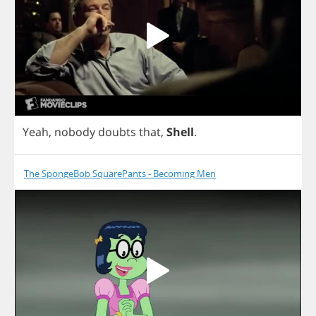
Yeah
,
nobody
doubts
that
,
Shell
.
The SpongeBob SquarePants - Becoming Men