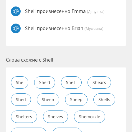
Shell произнесенно Emma
(девушка)
Shell произнесенно Brian
(мужчина)
Слова схожие с Shell
She
She'd
She'll
Shears
Shed
Sheen
Sheep
Shells
Shelters
Shelves
Shemozzle