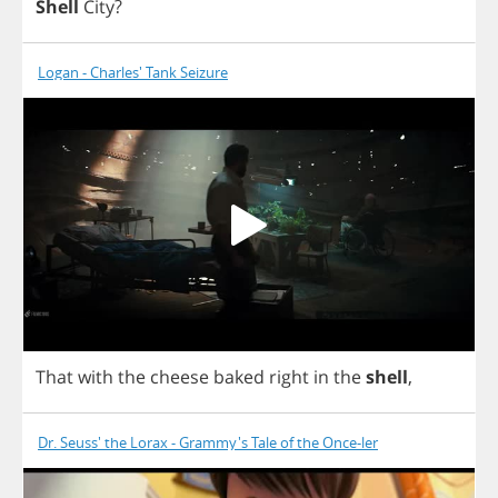
Shell
City
?
Logan - Charles' Tank Seizure
That
with
the
cheese
baked
right
in
the
shell
,
Dr. Seuss' the Lorax - Grammy's Tale of the Once-ler