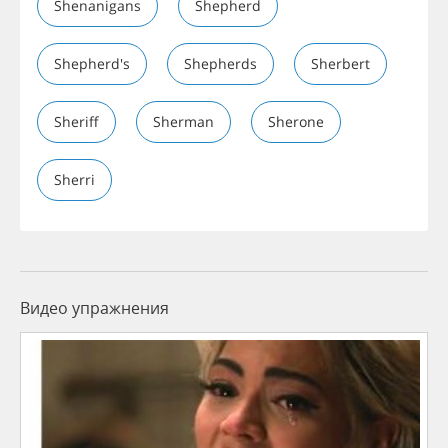
Shenanigans
Shepherd
Shepherd's
Shepherds
Sherbert
Sheriff
Sherman
Sherone
Sherri
Видео упражнения