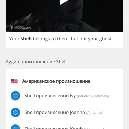
Your
shell
belongs
to
them
,
but
not
your
ghost
.
Аудио произношение Shell
Американское произношение
Shell произнесенно Ivy
(Ребёнок, Девочка)
Shell произнесенно Joanna
(девушка)